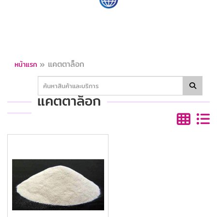
»
แคตตาล็อก
หน้าแรก
แคตตาล็อก