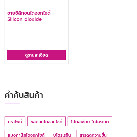
ขายซิลิกอนไดออกไซด์
Silicon dioxide
ดูรายละเอียด
คำค้นสินค้า
กราไฟท์
ซิลิกอนไดออกไซด์
โปตัสเซียม ไดโครเมต
แมงกานีสไดออกไซด์
ปิโตรเรซิ่น
สารดูดความชื้น