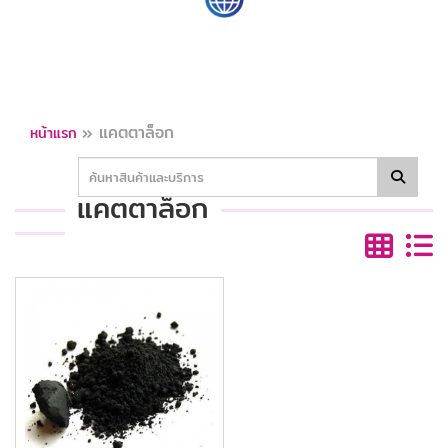
»
แคตตาล็อก
หน้าแรก
แคตตาล็อก