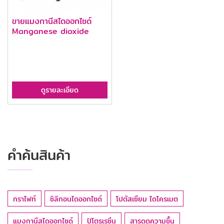
ขายแมงกานีสไดออกไซด์
Manganese dioxide
ดูรายละเอียด
คำค้นสินค้า
กราไฟท์
ซิลิกอนไดออกไซด์
โปตัสเซียม ไดโครเมต
แมงกานีสไดออกไซด์
ปิโตรเรซิ่น
สารดูดความชื้น