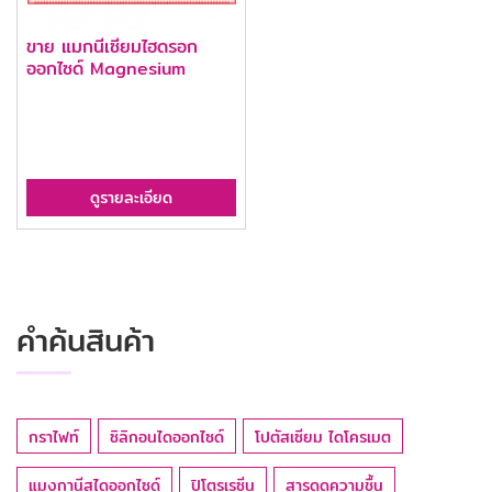
ขาย แมกนีเซียมไฮดรอก
ออกไซด์ Magnesium
Hydroxide
ดูรายละเอียด
คำค้นสินค้า
กราไฟท์
ซิลิกอนไดออกไซด์
โปตัสเซียม ไดโครเมต
แมงกานีสไดออกไซด์
ปิโตรเรซิ่น
สารดูดความชื้น