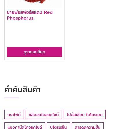
ขายฟอสฟอรัสแดง Red
Phosphorus
ดูรายละเอียด
คำค้นสินค้า
กราไฟท์
ซิลิกอนไดออกไซด์
โปตัสเซียม ไดโครเมต
แมงกานีสไดออกไซด์
ปิโตรเรซิ่น
สารดูดความชื้น